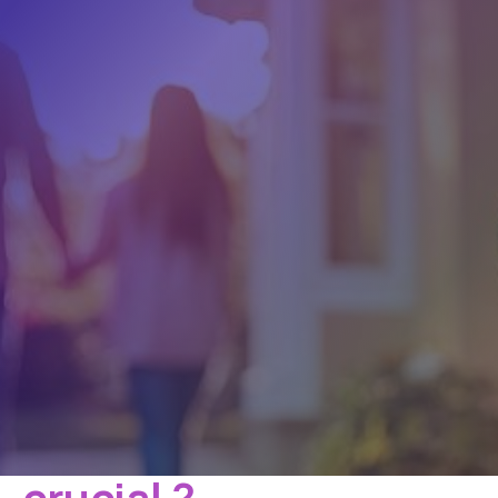
d’intrusion. Renforcer sa porte d’entrée n’est pas
seulement une question de matériel, c’est aussi
un
moyen essentiel de gagner en sécurité et
tranquillité d’esprit au quotidien
.
Dans cet article, on vous guide pas à pas pour
identifier
les faiblesses de votre porte
et
identifier
les solutions simples et efficaces
pour
améliorer sa résistance et la sécurité de votre
maison ou appartement.
Pourquoi sécuriser sa
porte d’entrée est
crucial ?