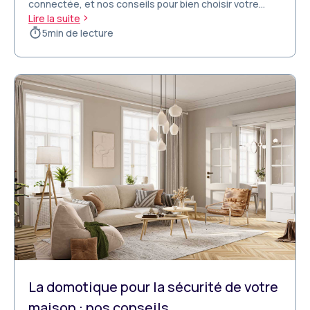
connectée, et nos conseils pour bien choisir votre
équipement.
Lire la suite
5
min de lecture
La domotique pour la sécurité de votre
maison : nos conseils