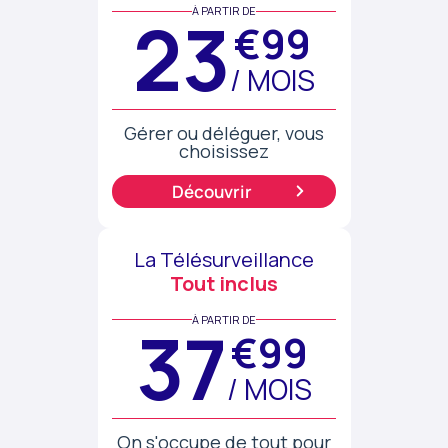
À PARTIR DE
23
€99
/ MOIS
Gérer ou déléguer, vous
choisissez
Découvrir
La Télésurveillance
Tout inclus
À PARTIR DE
37
€99
/ MOIS
On s'occupe de tout pour