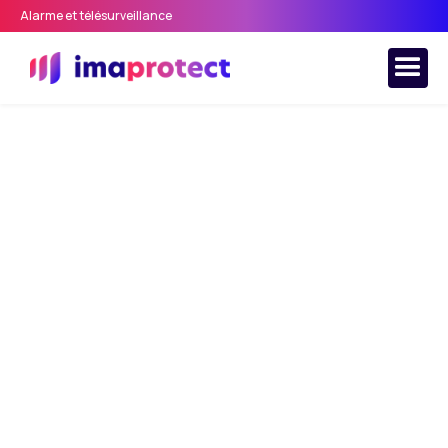
Alarme et télésurveillance
Accueil
>
Sécurité domicile
>
Tout savoir sur le homejacking
et comment l’éviter
Tout savoir sur le
homejacking et
comment l’éviter
Découvrez notre article sur le homejacking. Qu’est-
ce que c’est, comment s’en prévenir ? Comment