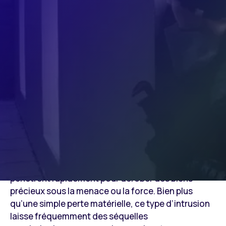
rapidement vos biens sous la contrainte, générant
un stress et une vulnérabilité immédiats.
Qu’est-ce que le
homejacking ?
Le homejacking est une intrusion violente dans un
logement occupé, souvent sans effraction
apparente (ni clé, ni code). Les cambrioleurs
pénètrent rapidement pour dérober des biens
précieux sous la menace ou la force. Bien plus
qu’une simple perte matérielle, ce type d’intrusion
laisse fréquemment des séquelles